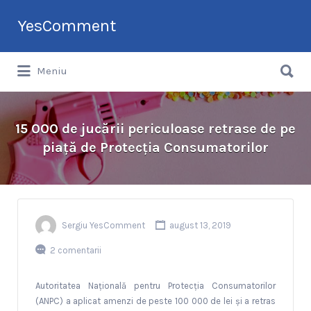
Search
YesComment
for:
Search
Tu faci topul companiilor din România
Meniu
for:
15 000 de jucării periculoase retrase de pe
piață de Protecția Consumatorilor
Sergiu YesComment
august 13, 2019
2 comentarii
Autoritatea Națională pentru Protecția Consumatorilor
(ANPC) a aplicat amenzi de peste 100 000 de lei și a retras