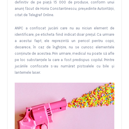
definitiv de pe piață 15 000 de produse, conform unui
anunț făcut de Horia Constantinescu, președinte Autorității,
citat de Telegraf Online.
ANPC a confiscat jucării care nu au niciun element de
identificare, pe eticheta fiind indicat doar preţul. Ca urmare
a acestui fapt, ele reprezintă un pericol pentru copii,
deoarece, în caz de înghiţire, nu se cunosc elementele
conţinute de acestea. Prin urmare, medicul nu poate să afle
pe loc substanţele la care a fost predispus copilul. Printre
jucăriile confiscate s-au numărat pistoalele cu bile şi
lanternele laser.