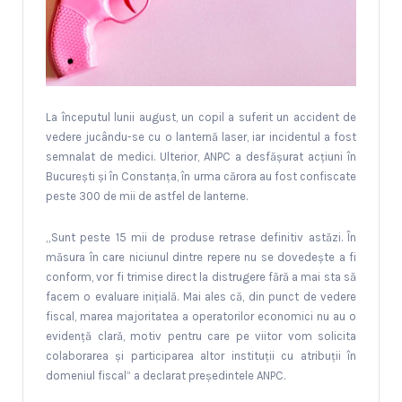
La începutul lunii august, un copil a suferit un accident de
vedere jucându-se cu o lanternă laser, iar incidentul a fost
semnalat de medici. Ulterior, ANPC a desfăşurat acţiuni în
Bucureşti şi în Constanţa, în urma cărora au fost confiscate
peste 300 de mii de astfel de lanterne.
„Sunt peste 15 mii de produse retrase definitiv astăzi. În
măsura în care niciunul dintre repere nu se dovedeşte a fi
conform, vor fi trimise direct la distrugere fără a mai sta să
facem o evaluare iniţială. Mai ales că, din punct de vedere
fiscal, marea majoritatea a operatorilor economici nu au o
evidenţă clară, motiv pentru care pe viitor vom solicita
colaborarea şi participarea altor instituţii cu atribuţii în
domeniul fiscal” a declarat preşedintele ANPC.