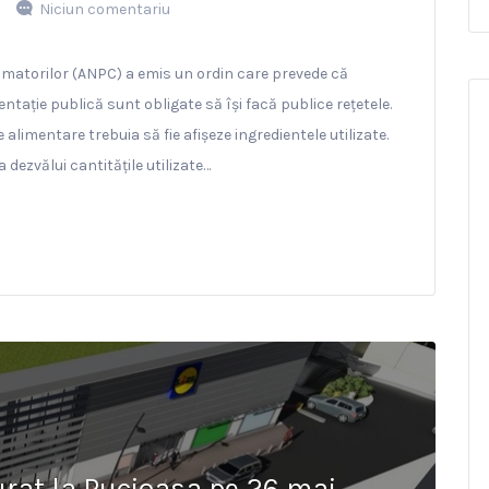
Niciun comentariu
matorilor (ANPC) a emis un ordin care prevede că
entație publică sunt obligate să își facă publice rețetele.
imentare trebuia să fie afișeze ingredientele utilizate.
 dezvălui cantitățile utilizate…
rat la Pucioasa pe 26 mai