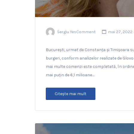
Sergiu YesComment
mai 27, 2022
București, urmat de Constanța și Timișoara 
burgeri, conform analizelor realizate de Glovo 
mai multe comenzi este completată, în ordine,
mai puțin de 6,1 milioane…
Citeşte mai mult