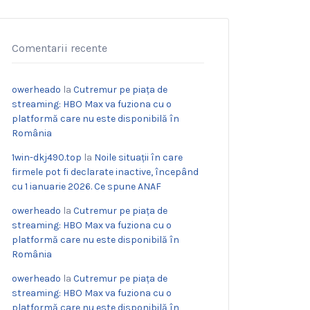
Comentarii recente
owerheado
la
Cutremur pe piața de
streaming: HBO Max va fuziona cu o
platformă care nu este disponibilă în
România
1win-dkj490.top
la
Noile situații în care
firmele pot fi declarate inactive, începând
cu 1 ianuarie 2026. Ce spune ANAF
owerheado
la
Cutremur pe piața de
streaming: HBO Max va fuziona cu o
platformă care nu este disponibilă în
România
owerheado
la
Cutremur pe piața de
streaming: HBO Max va fuziona cu o
platformă care nu este disponibilă în