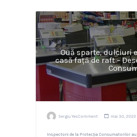
Ouă sparte, dulciuri e
casă față de raft – Des
Consuma
Sergiu YesComment
mai 30, 2022
Inspectorii de la Protecția Consumatorilor au 