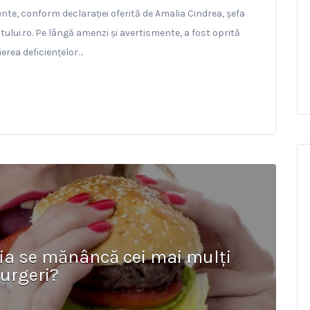
ente, conform declarației oferită de Amalia Cindrea, șefa
fatului.ro. Pe lângă amenzi și avertismente, a fost oprită
erea deficiențelor…
ia se mănâncă cei mai mulți
urgeri?