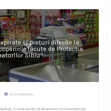
xpirate și prețuri diferite la
coperirile făcute de Protecția
torilor Sibiu
Un comentariu
aplicat, în luna aprilie, 22 de amenzi contravenționale