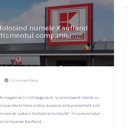
 folosind numele Kaufland
rtismentul companiei
Un comentariu
magazine în întreaga țară, își avertizează clienții cu
ul unei oferte false online. Aceasta este prezentată sub
ersare de cadouri limitate la tombolă!“. În comunicatul
o-ul companiei Kaufland…