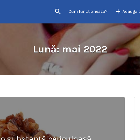
Cum funcţionează?
Adaugă 
Lună:
mai 2022
 o substanță periculoasă,