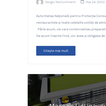
Sergiu YesComment
mai 24, 2022
Autoritatea Națională pentru Protecția Consu
restaurantele și toate celelalte unități de alim
Până acum, cei care comercializau preparate al
De acum înainte însă, vor avea și obligația de a
Citeşte mai mult
Magazin Lidl inaugu