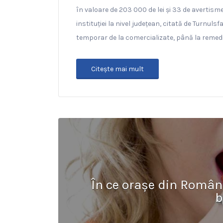
în valoare de 203 000 de lei și 33 de avertism
instituției la nivel județean, citată de Turnuls
temporar de la comercializate, până la remedi
Citeşte mai mult
În ce orașe din Român
b