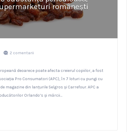
supermarketuri românești
2 comentarii
uropeană deoarece poate afecta creierul copiilor, a fost
sociația Pro Consumatori (APC), în 7 loturi cu pungi cu
de magazine din lanțurile Selgros și Carrefour. APC a
oducătorilor Orlando’s și mărcii…