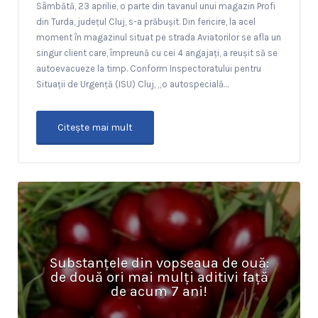
Sâmbătă, 23 aprilie, o parte din tavanul unui magazin Profi
din Turda, județul Cluj, s-a prăbușit. Din fericire, la acel
moment în magazinul situat pe strada Aviatorilor se afla un
singur client care, împreună cu cei 4 angajați, a reușit să se
autoevacueze la timp. Conform Inspectoratului pentru
Situații de Urgență (ISU) Cluj, „o autospecială…
Citeşte mai mult
Substanțele din vopseaua de ouă:
de două ori mai mulți aditivi față
de acum 7 ani!