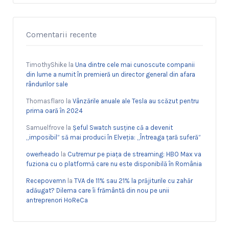
Comentarii recente
TimothyShike
la
Una dintre cele mai cunoscute companii
din lume a numit în premieră un director general din afara
rândurilor sale
Thomasflaro
la
Vânzările anuale ale Tesla au scăzut pentru
prima oară în 2024
Samuelfrove
la
Șeful Swatch susține că a devenit
„imposibil” să mai produci în Elveția: „Întreaga țară suferă”
owerheado
la
Cutremur pe piața de streaming: HBO Max va
fuziona cu o platformă care nu este disponibilă în România
Recepovemn
la
TVA de 11% sau 21% la prăjiturile cu zahăr
adăugat? Dilema care îi frământă din nou pe unii
antreprenori HoReCa