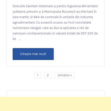
Direcţiile Sanitare Veterinare şi pentru Siguranţa Alimentelor
judeţene, precum şi a Municipiului Bucureşti au efectuat, în
luna martie, 12 664 de controale în unităţile din industria
agroalimentară. Cu această ocazie, au fost constatate
numeroase nereguli, care au dus la aplicarea a 140 de
sancțiuni contravenționale, în valoare totală de 997 200 de
lei. …
Citeşte mai mult
1
2
Următor »