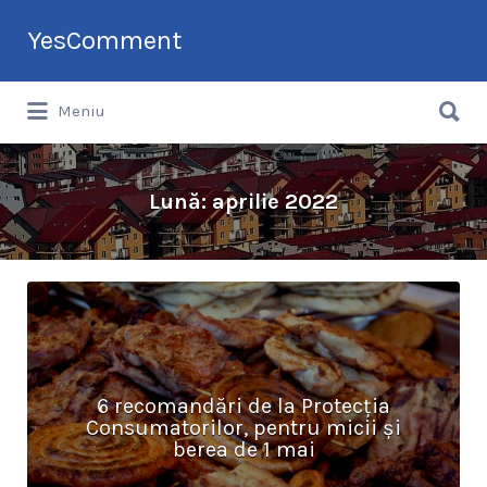
Search
YesComment
for:
Search
Tu faci topul companiilor din România
Meniu
for:
Lună:
aprilie 2022
6 recomandări de la Protecția
Consumatorilor, pentru micii și
berea de 1 mai