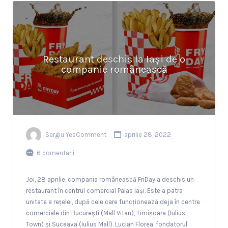
Restaurant deschis la Iași de o
companie românească
Sergiu YesComment
aprilie 28, 2022
6 comentarii
Joi, 28 aprilie, compania românească FriDay a deschis un
restaurant în centrul comercial Palas Iași. Este a patra
unitate a rețelei, după cele care funcționează deja în centre
comerciale din București (Mall Vitan), Timișoara (Iulius
Town) și Suceava (Iulius Mall). Lucian Florea, fondatorul