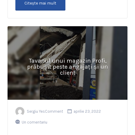
Citeşte mai mult
Tavanul unui magazin Profi,
prăbușit peste angajați și un
client
Sergiu YesComment
aprilie 23, 2022
Un comentariu