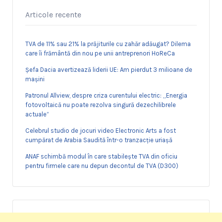
Articole recente
TVA de 11% sau 21% la prăjiturile cu zahăr adăugat? Dilema
care îi frământă din nou pe unii antreprenori HoReCa
Șefa Dacia avertizează liderii UE: Am pierdut 3 milioane de
mașini
Patronul Allview, despre criza curentului electric: „Energia
fotovoltaică nu poate rezolva singură dezechilibrele
actuale”
Celebrul studio de jocuri video Electronic Arts a fost
cumpărat de Arabia Saudită într-o tranzacție uriașă
ANAF schimbă modul în care stabilește TVA din oficiu
pentru firmele care nu depun decontul de TVA (D300)