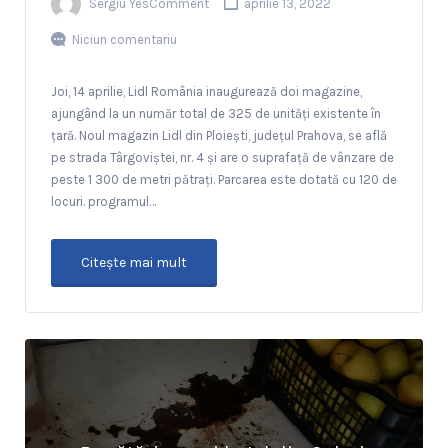
Sergiu YesComment
aprilie 13, 2022
Niciun comentariu
Joi, 14 aprilie, Lidl România inaugurează doi magazine,
ajungând la un număr total de 325 de unități existente în
țară. Noul magazin Lidl din Ploiești, județul Prahova, se află
pe strada Târgoviștei, nr. 4 și are o suprafață de vânzare de
peste 1 300 de metri pătrați. Parcarea este dotată cu 120 de
locuri. programul…
Citeşte mai mult