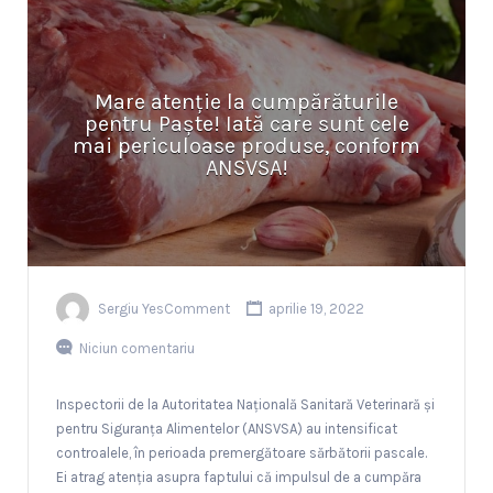
Mare atenție la cumpărăturile
pentru Paște! Iată care sunt cele
mai periculoase produse, conform
ANSVSA!
Sergiu YesComment
aprilie 19, 2022
Niciun comentariu
Inspectorii de la Autoritatea Națională Sanitară Veterinară și
pentru Siguranța Alimentelor (ANSVSA) au intensificat
controalele, în perioada premergătoare sărbătorii pascale.
Ei atrag atenția asupra faptului că impulsul de a cumpăra