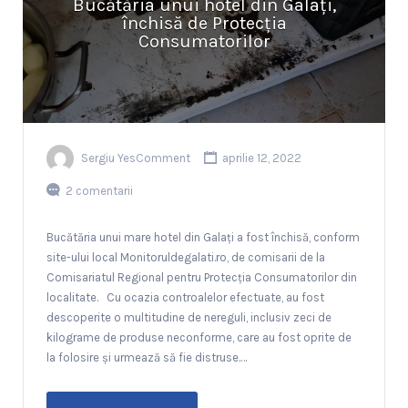
Bucătăria unui hotel din Galați,
închisă de Protecția
Consumatorilor
Sergiu YesComment
aprilie 12, 2022
2 comentarii
Bucătăria unui mare hotel din Galați a fost închisă, conform
site-ului local Monitoruldegalati.ro, de comisarii de la
Comisariatul Regional pentru Protecţia Consumatorilor din
localitate. Cu ocazia controalelor efectuate, au fost
descoperite o multitudine de nereguli, inclusiv zeci de
kilograme de produse neconforme, care au fost oprite de
la folosire și urmează să fie distruse.…