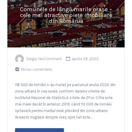
Comunele de lângă marile orașe –
cele mai atractive piețe imobiliare
din România
Sergiu YesComment
aprilie 26, 2022
Niciun comentariu
116 000 de români s-au mutat pe parcursul anului 2020 din
zona urbană în cea rurală, conform datelor oferite de
Institutul Național de Statistică, citate de ZF.ro. Cifra este
mai mare decât în anterior, 2019, când 113 000 de români
optaseră pentru mediul rural, plecând din zone urbane.
Această migrație dinspre oraș spre sat este…