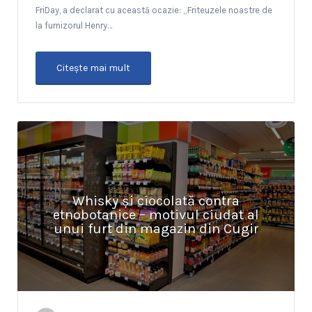
FriDay, a declarat cu această ocazie: „Friteuzele noastre de
la furnizorul Henry…
Citeşte mai mult
Whisky și ciocolată contra
etnobotanice – motivul ciudat al
unui furt din magazin din Cugir