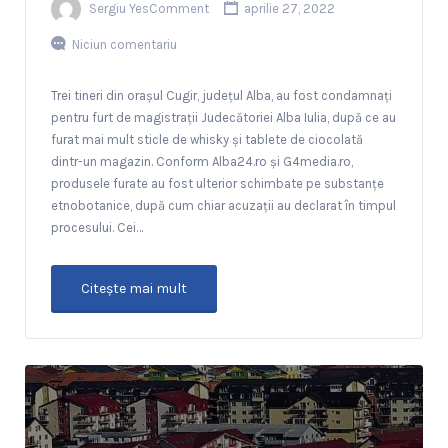
Sergiu YesComment
aprilie 27, 2022
Niciun comentariu
Trei tineri din orașul Cugir, județul Alba, au fost condamnați
pentru furt de magistrații Judecătoriei Alba Iulia, după ce au
furat mai mult sticle de whisky și tablete de ciocolată
dintr-un magazin. Conform Alba24.ro și G4media.ro,
produsele furate au fost ulterior schimbate pe substanțe
etnobotanice, după cum chiar acuzații au declarat în timpul
procesului. Cei…
Citeşte mai mult