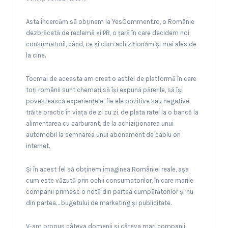
Asta încercăm să obținem la YesComment.ro, o Românie
dezbrăcată de reclamă și PR, o țară în care decidem noi,
consumatorii, când, ce și cum achiziționăm și mai ales de
la cine.
Tocmai de aceasta am creat o astfel de platformă în care
toți românii sunt chemați să își expună părerile, să își
povestească experiențele, fie ele pozitive sau negative,
trăite practic în viața de zi cu zi, de plata ratei la o bancă la
alimentarea cu carburant, de la achiziționarea unui
automobil la semnarea unui abonament de cablu ori
internet.
Și în acest fel să obținem imaginea României reale, așa
cum este văzută prin ochii consumatorilor, în care marile
companii primesc o notă din partea cumpărătorilor și nu
din partea… bugetului de marketing și publicitate.
V-am propus câteva domenii și câteva mari companii.