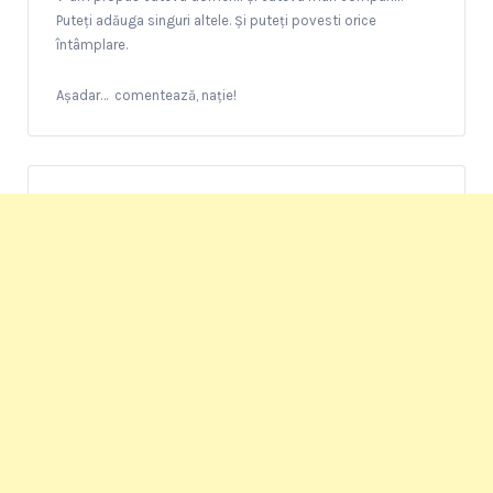
Puteți adăuga singuri altele. Și puteți povesti orice
întâmplare.
Așadar… comentează, nație!