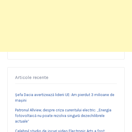
Articole recente
Șefa Dacia avertizează liderii UE: Am pierdut 3 milioane de
mașini
Patronul Allview, despre criza curentului electric: „Energia
fotovoltaică nu poate rezolva singură dezechilibrele
actuale”
Celebrul studio de jocuri video Electronic Arts a fost