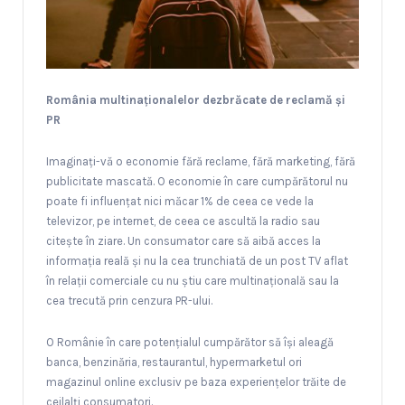
România multinaționalelor dezbrăcate de reclamă și
PR
Imaginați-vă o economie fără reclame, fără marketing, fără
publicitate mascată. O economie în care cumpărătorul nu
poate fi influențat nici măcar 1% de ceea ce vede la
televizor, pe internet, de ceea ce ascultă la radio sau
citește în ziare. Un consumator care să aibă acces la
informația reală și nu la cea trunchiată de un post TV aflat
în relații comerciale cu nu știu care multinațională sau la
cea trecută prin cenzura PR-ului.
O Românie în care potențialul cumpărător să își aleagă
banca, benzinăria, restaurantul, hypermarketul ori
magazinul online exclusiv pe baza experiențelor trăite de
ceilalți consumatori.