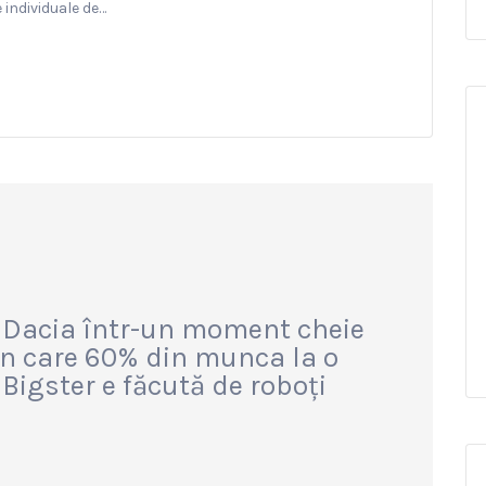
 individuale de…
 Dacia într-un moment cheie
 în care 60% din munca la o
igster e făcută de roboți