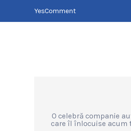
Search
YesComment
for:
Tu faci topul
companiilor din
România
O celebră companie aut
care îl înlocuise acum t