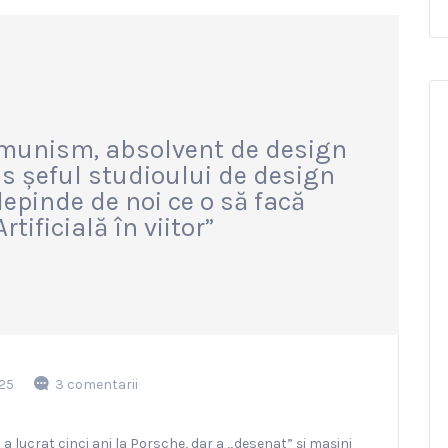
omunism, absolvent de design
ns șeful studioului de design
epinde de noi ce o să facă
rtificială în viitor”
25
3 comentarii
 a lucrat cinci ani la Porsche, dar a „desenat” și mașini