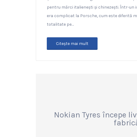
pentru mărci italienești și chinezești. Într-u
era complicat la Porsche, cum este diferită mun
totalitate pe…
Citeşte mai mult
Nokian Tyres începe liv
fabric