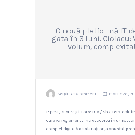
O nouă platformă IT de 
gata în 6 luni. Ciolacu:
volum, complexitat
Sergiu YesComment
martie 28, 2
Pipera, București, Foto: LCV / Shutterstock, i
care va reglementa introducerea în următoarel
complet digitală a salariaților, a anunțat premi