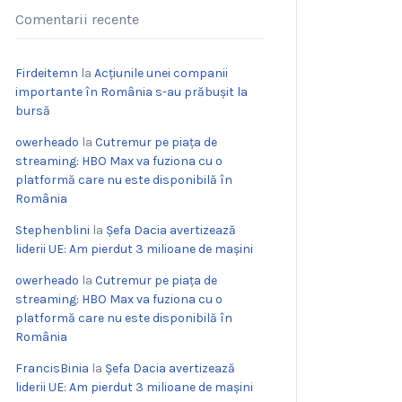
Comentarii recente
Firdeitemn
la
Acțiunile unei companii
importante în România s-au prăbușit la
bursă
owerheado
la
Cutremur pe piața de
streaming: HBO Max va fuziona cu o
platformă care nu este disponibilă în
România
Stephenblini
la
Șefa Dacia avertizează
liderii UE: Am pierdut 3 milioane de mașini
owerheado
la
Cutremur pe piața de
streaming: HBO Max va fuziona cu o
platformă care nu este disponibilă în
România
FrancisBinia
la
Șefa Dacia avertizează
liderii UE: Am pierdut 3 milioane de mașini