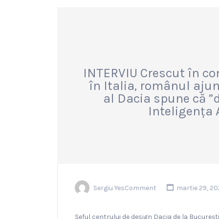
INTERVIU Crescut în c
în Italia, românul aju
al Dacia spune că ”d
Inteligența A
Sergiu YesComment
martie 29, 20
Șeful centrului de design Dacia de la București