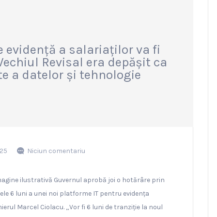
evidență a salariaților va fi
 Vechiul Revisal era depășit ca
e a datelor și tehnologie
025
Niciun comentariu
magine ilustrativă Guvernul aprobă joi o hotărâre prin
e 6 luni a unei noi platforme IT pentru evidența
erul Marcel Ciolacu. „Vor fi 6 luni de tranziție la noul