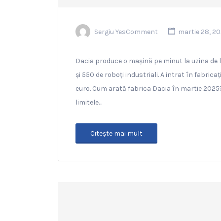
Sergiu YesComment
martie 28, 2
Dacia produce o mașină pe minut la uzina de l
și 550 de roboți industriali. A intrat în fabri
euro. Cum arată fabrica Dacia în martie 2025? 
limitele…
Citeşte mai mult