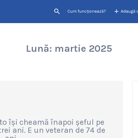
Cum funcţionează?
Adaugă 
Lună:
martie 2025
o își cheamă înapoi șeful pe
rei ani. E un veteran de 74 de