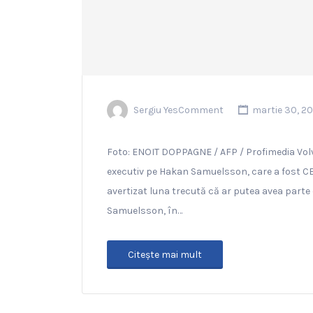
Sergiu YesComment
martie 30, 2
Foto: ENOIT DOPPAGNE / AFP / Profimedia Volv
executiv pe Hakan Samuelsson, care a fost CE
avertizat luna trecută că ar putea avea parte 
Samuelsson, în…
Citeşte mai mult