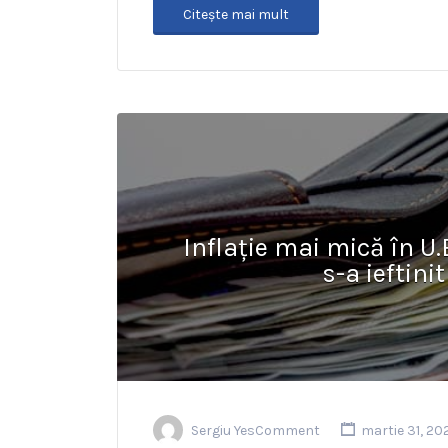
Citeşte mai mult
Inflație mai mică în U.
s-a ieftini
Sergiu YesComment
martie 31, 20