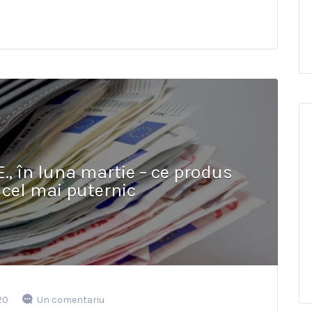
E., în luna martie – ce produs
t cel mai puternic
20
Un comentariu