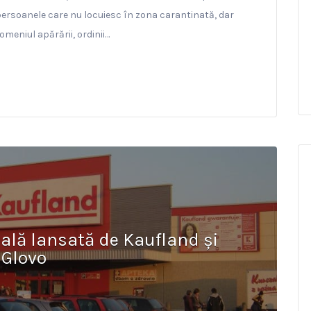
persoanele care nu locuiesc în zona carantinată, dar
meniul apărării, ordinii…
ială lansată de Kaufland și
Glovo