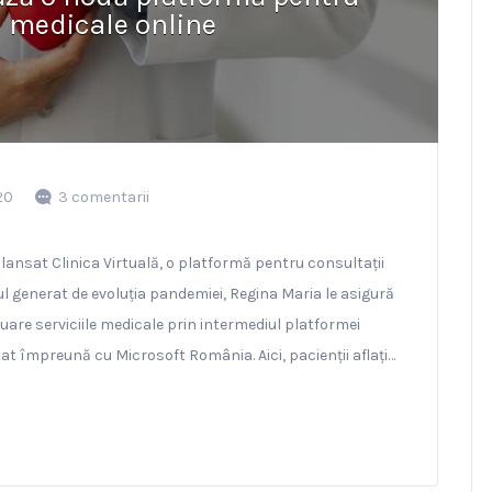
i medicale online
20
3 comentarii
lansat Clinica Virtuală, o platformă pentru consultații
tul generat de evoluția pandemiei, Regina Maria le asigură
uare serviciile medicale prin intermediul platformei
tat împreună cu Microsoft România. Aici, pacienții aflați…