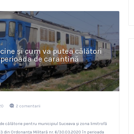
cine și cum va putea călători
 perioada de carantină
20
2 comentarii
de călătorie pentru municipiul Suceava și zona limitrofă
l 3 din Ordonanța Militară nr. 6/30.03.2020 în perioada