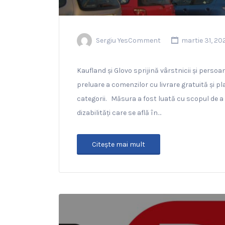
Sergiu YesComment
martie 31, 20
Kaufland și Glovo sprijină vârstnicii și persoane
preluare a comenzilor cu livrare gratuită și p
categorii. Măsura a fost luată cu scopul de a v
dizabilități care se află în…
Citeşte mai mult