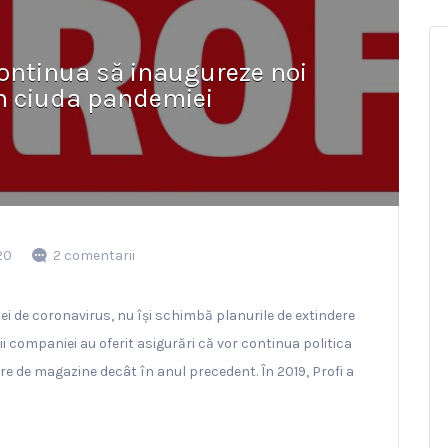
continua să inaugureze noi
n ciuda pandemiei
20
2 comentarii
i de coronavirus, nu își schimbă planurile de extindere
i companiei au oferit asigurări că vor continua politica
re de magazine decât în anul precedent. În 2019, Profi a