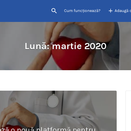
Cum funcţionează?
Adaugă 
Lună:
martie 2020
ază o nouă platformă pentru