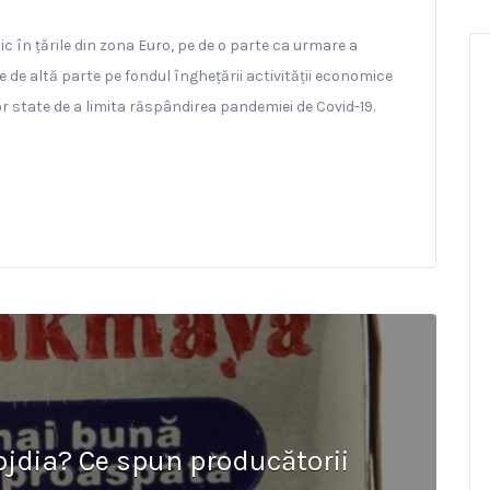
nic în țările din zona Euro, pe de o parte ca urmare a
pe de altă parte pe fondul înghețării activității economice
or state de a limita răspândirea pandemiei de Covid-19.
ojdia? Ce spun producătorii