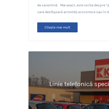
de carantină. Mai exact, este vorba despre “
care desfăşoară activităţi economice sau în do
Citeşte mai mult
Linie telefonică spec