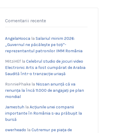
Comentarii recente
AngelaHooca
la
Salariul minim 2026:
„Guvernul ne păcălește pe toți”-
reprezentantul patronilor IMM România
MitziHEf
la
Celebrul studio de jocuri video
Electronic Arts a fost cumpărat de Arabia
Saudită într-o tranzacție uriașă
RonniePhake
la
Nissan anunță că va
renunța la încă 11.000 de angajați pe plan
mondial
Jamestuh
la
Acțiunile unei companii
importante în România s-au prăbușit la
bursă
owerheado
la
Cutremur pe piața de