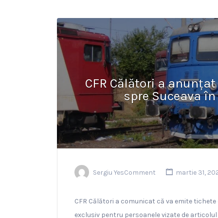
CFR Călători a anunțat 
spre Suceava în
Sergiu YesComment
martie 31, 20
CFR Călători a comunicat că va emite tichete 
exclusiv pentru persoanele vizate de articolu