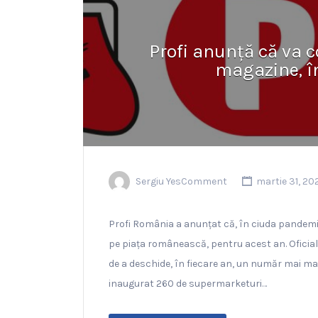
Profi anunță că va 
magazine, î
Sergiu YesComment
martie 31, 20
Profi România a anunțat că, în ciuda pandemie
pe piața românească, pentru acest an. Oficiali
de a deschide, în fiecare an, un număr mai ma
inaugurat 260 de supermarketuri…