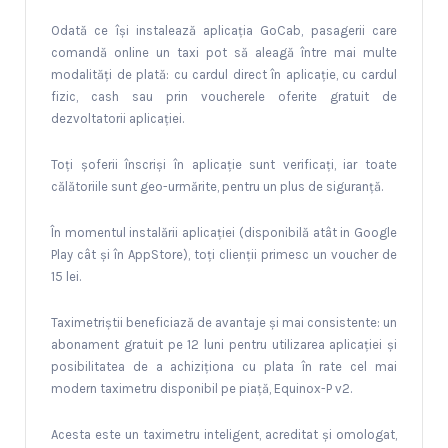
Odată ce își instalează aplicația GoCab, pasagerii care
comandă online un taxi pot să aleagă între mai multe
modalități de plată: cu cardul direct în aplicație, cu cardul
fizic, cash sau prin voucherele oferite gratuit de
dezvoltatorii aplicației.
Toți șoferii înscriși în aplicație sunt verificați, iar toate
călătoriile sunt geo-urmărite, pentru un plus de siguranță.
În momentul instalării aplicației (disponibilă atât in Google
Play cât și în AppStore), toți clienții primesc un voucher de
15 lei.
Taximetriștii beneficiază de avantaje și mai consistente: un
abonament gratuit pe 12 luni pentru utilizarea aplicației și
posibilitatea de a achiziționa cu plata în rate cel mai
modern taximetru disponibil pe piață, Equinox-P v2.
Acesta este un taximetru inteligent, acreditat și omologat,