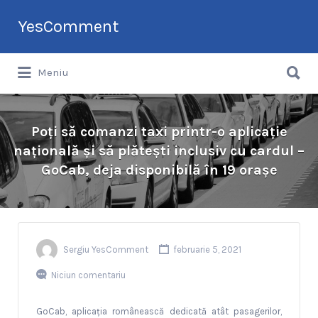
Search
YesComment
for:
Search
Tu faci topul companiilor din România
Meniu
for:
Poți să comanzi taxi printr-o aplicație
națională și să plătești inclusiv cu cardul –
GoCab, deja disponibilă în 19 orașe
Sergiu YesComment
februarie 5, 2021
Niciun comentariu
GoCab, aplicația românească dedicată atât pasagerilor,