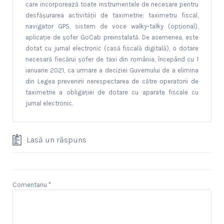
care incorporează toate instrumentele de necesare pentru
desfășurarea activității de taximetrie: taximetru fiscal,
navigator GPS, sistem de voce walky-talky (opțional),
aplicație de șofer GoCab preinstalată. De asemenea, este
dotat cu jurnal electronic (casă fiscală digitală), o dotare
necesară fiecărui șofer de taxi din românia, începând cu 1
ianuarie 2021, ca urmare a deciziei Guvernului de a elimina
din Legea prevenirii nerespectarea de către operatorii de
taximetrie a obligației de dotare cu aparate fiscale cu
jurnal electronic.
Lasă un răspuns
Comentariu
*