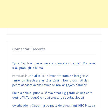
Comentarii recente
TysonCap
la
Acțiunile unei companii importante în România
s-au prăbușit la bursă
PeterSof
la
Joburi în IT: Un investitor străin a integrat 2
firme românești și anunță angajări. „Noi folosim AI, dar
peste aceasta avem nevoie să mai angajăm oameni”
Shkola onlain_pupr
la
Cât valorează gigantul chinez care
deține TikTok, după o nouă creștere spectaculoasă
owerheado
la
Cutremur pe piața de streaming: HBO Max va