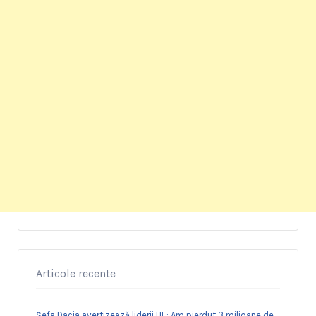
Articole recente
Șefa Dacia avertizează liderii UE: Am pierdut 3 milioane de