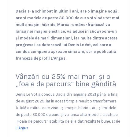
Dacia s-a schimbat în ultimii ani, are o imagine nouă,
are și modele de peste 30.000 de euro și vinde tot mai
multe mașini hibride. Marca româno-franceză va
lansa noi mașini electrice, va aduce în showroom-uri
și modele de mari dimensiuni, iar multe dintre aceste
progrese i se datorează lui Denis Le Vot, cel care a
condus compania aproape cinci ani, scrie publicația
franceză de profil L’Argus.
Vânzări cu 25% mai mari și o
„foaie de parcurs” bine gândită
Denis Le Vot a condus Dacia din ianuarie 2021 până la final
de august 2025, iar în acest timp a reușit o transformare
totală a mărcii care vinde și mașini hibride, are și modele
de peste 30.000 de euro și va lansa alte modele electrice.
„Foaia de parcurs” stabilită de el a dat rezultate bune, scrie
L’Argus
.