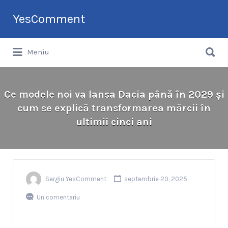
Search
YesComment
for:
Search
Tu faci topul companiilor din România
Meniu
for:
Ce modele noi va lansa Dacia până în 2029 și
cum se explică transformarea mărcii în
ultimii cinci ani
Sergiu YesComment
septembrie 20, 2025
Un comentariu