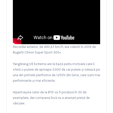
Recordul anterior, de 490,47 km/h, era stabilit în 2019 de
Bugatti Chiron Super Sport 300+.
YangWang U9 Extreme are la bază patru motoare care îi
oferă o putere de aproape 3.000 de cai putere şi rulează pe
una din primele platforme de 1.200V din lume, care sunt mai
performante şi mai eficiente.
Hipermaşina celor de la BYD va fi produsă în 30 de
exemplare, dar compania încă nu a anunţat preţul de
vânzare.