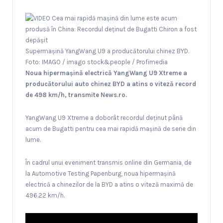
Supermașină YangWang U9 a producătorului chinez BYD.
Foto: IMAGO / imago stock&people / Profimedia
Noua hipermaşină electrică YangWang U9 Xtreme a
producătorului auto chinez BYD a atins o viteză record
de 498 km/h, transmite News.ro.
YangWang U9 Xtreme a doborât recordul deţinut până
acum de Bugatti pentru cea mai rapidă maşină de serie din
lume.
În cadrul unui eveniment transmis online din Germania, de
la Automotive Testing Papenburg, noua hipermaşină
electrică a chinezilor de la BYD a atins o viteză maximă de
496.22 km/h.