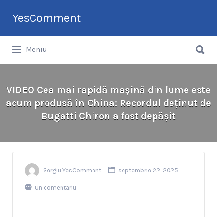
Search
YesComment
for:
Search
Tu faci topul companiilor din România
Meniu
for:
VIDEO Cea mai rapidă mașină din lume este
acum produsă în China: Recordul deținut de
Bugatti Chiron a fost depășit
Sergiu YesComment
septembrie 22, 2025
Un comentariu