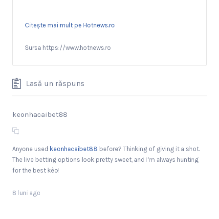
Citește mai mult pe Hotnews.ro
Sursa https://www.hotnews.ro
Lasă un răspuns
keonhacaibet88
Anyone used
keonhacaibet88
before? Thinking of giving it a shot.
The live betting options look pretty sweet, and I’m always hunting
for the best kèo!
8 luni ago