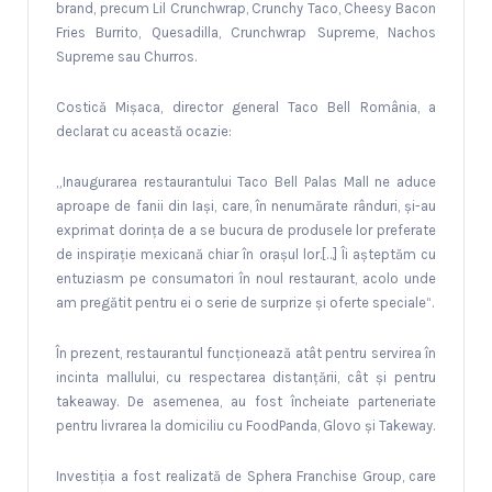
brand, precum Lil Crunchwrap, Crunchy Taco, Cheesy Bacon
Fries Burrito, Quesadilla, Crunchwrap Supreme, Nachos
Supreme sau Churros.
Costică Mișaca, director general Taco Bell România, a
declarat cu această ocazie:
„Inaugurarea restaurantului Taco Bell Palas Mall ne aduce
aproape de fanii din Iași, care, în nenumărate rânduri, și-au
exprimat dorința de a se bucura de produsele lor preferate
de inspirație mexicană chiar în orașul lor.[…] Îi așteptăm cu
entuziasm pe consumatori în noul restaurant, acolo unde
am pregătit pentru ei o serie de surprize și oferte speciale“.
În prezent, restaurantul funcționează atât pentru servirea în
incinta mallului, cu respectarea distanțării, cât și pentru
takeaway. De asemenea, au fost încheiate parteneriate
pentru livrarea la domiciliu cu FoodPanda, Glovo și Takeway.
Investiția a fost realizată de Sphera Franchise Group, care