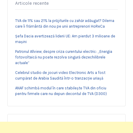
Articole recente
TVA de 11% sau 21% la prăjiturile cu zahăr adăugat? Dilema
care îi frământă din nou pe unii antreprenori HoReCa
Șefa Dacia avertizează liderii UE: Am pierdut 3 milioane de
mașini
Patronul Allview, despre criza curentului electric: „Energia
fotovoltaică nu poate rezolva singură dezechilibrele
actuale”
Celebrul studio de jocuri video Electronic Arts a fost
cumpărat de Arabia Saudită într-o tranzacție uriașă
ANAF schimbă modul în care stabilește TVA din oficiu
pentru firmele care nu depun decontul de TVA (D300)