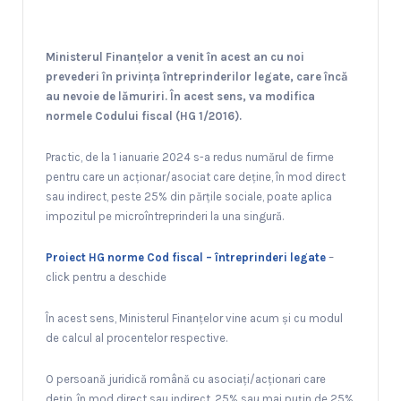
Ministerul Finanțelor a venit în acest an cu noi
prevederi în privința întreprinderilor legate, care încă
au nevoie de lămuriri. În acest sens, va modifica
normele Codului fiscal (HG 1/2016).
Practic, de la 1 ianuarie 2024 s-a redus numărul de firme
pentru care un acționar/asociat care deține, în mod direct
sau indirect, peste 25% din părțile sociale, poate aplica
impozitul pe microîntreprinderi la una singură.
Proiect HG norme Cod fiscal – întreprinderi legate
–
click pentru a deschide
În acest sens, Ministerul Finanțelor vine acum și cu modul
de calcul al procentelor respective.
O persoană juridică română cu asociați/acționari care
dețin, în mod direct sau indirect, 25% sau mai puțin de 25%