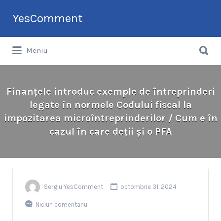
Search
YesComment
for:
Search
Tu faci topul companiilor din România
Meniu
for:
Finanțele introduc exemple de întreprinderi
legate în normele Codului fiscal la
impozitarea microîntreprinderilor / Cum e în
cazul în care deții și o PFA
Sergiu YesComment
octombrie 31, 2024
Niciun comentariu