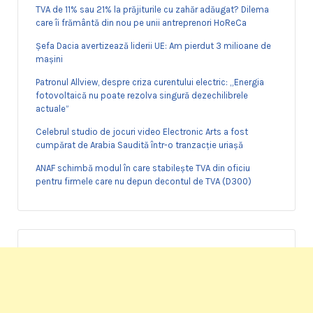
TVA de 11% sau 21% la prăjiturile cu zahăr adăugat? Dilema
care îi frământă din nou pe unii antreprenori HoReCa
Șefa Dacia avertizează liderii UE: Am pierdut 3 milioane de
mașini
Patronul Allview, despre criza curentului electric: „Energia
fotovoltaică nu poate rezolva singură dezechilibrele
actuale”
Celebrul studio de jocuri video Electronic Arts a fost
cumpărat de Arabia Saudită într-o tranzacție uriașă
ANAF schimbă modul în care stabilește TVA din oficiu
pentru firmele care nu depun decontul de TVA (D300)