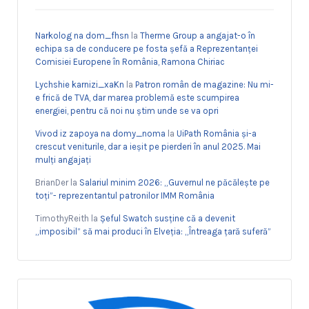
Narkolog na dom_fhsn
la
Therme Group a angajat-o în
echipa sa de conducere pe fosta șefă a Reprezentanței
Comisiei Europene în România, Ramona Chiriac
Lychshie karnizi_xaKn
la
Patron român de magazine: Nu mi-
e frică de TVA, dar marea problemă este scumpirea
energiei, pentru că noi nu știm unde se va opri
Vivod iz zapoya na domy_noma
la
UiPath România și-a
crescut veniturile, dar a ieșit pe pierderi în anul 2025. Mai
mulți angajați
BrianDer
la
Salariul minim 2026: „Guvernul ne păcălește pe
toți”- reprezentantul patronilor IMM România
TimothyReith
la
Șeful Swatch susține că a devenit
„imposibil” să mai produci în Elveția: „Întreaga țară suferă”